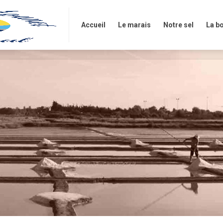
Accueil
Le marais
Notre sel
La b
Accueil
Le marais
Notre sel
La b