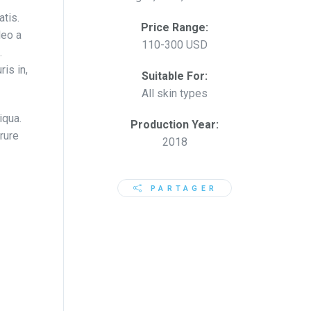
atis.
Price Range:
leo a
110-300 USD
.
is in,
Suitable For:
All skin types
iqua.
Production Year:
rure
2018
PARTAGER