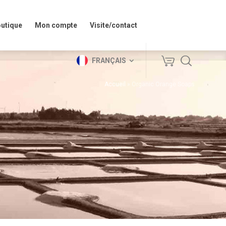
outique
Mon compte
Visite/contact
outique
Mon compte
Visite/contact
FRANÇAIS
FRANÇAIS
Accueil
»
Organic Orange Soaps