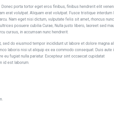
 Donec porta tortor eget eros finibus, finibus hendrerit elit venen
m erat volutpat. Aliquam erat volutpat. Fusce tristique interdum 
rcu. Nam eget nisi dictum, vulputate felis sit amet, rhoncus nunc
ltrices posuere cubilia Curae; Nulla justo libero, laoreet sed maur
rcu cursus, in accumsan nunc hendrerit.
t, sed do eiusmod tempor incididunt ut labore et dolore magna al
mco laboris nisi ut aliquip ex ea commodo consequat. Duis aute i
re eu fugiat nulla pariatur. Excepteur sint occaecat cupidatat
im id est laborum.
m.