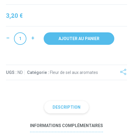
3,20
€
quantité
AJOUTER AU PANIER
de
Fleur
de
sel
UGS :
de
ND
Catégorie :
Fleur de sel aux aromates
Noirmoutier
à
l'Échalote
DESCRIPTION
INFORMATIONS COMPLÉMENTAIRES