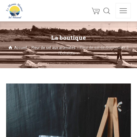
La boutique
Accueil
Fleur de sel aux aromates
Fleur de sel de Noirmoutier à
l’Échalote