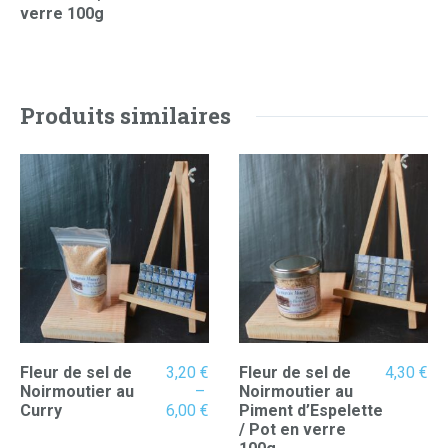
verre 100g
Produits similaires
Fleur de sel de
3,20
€
Fleur de sel de
4,30
€
Noirmoutier au
–
Noirmoutier au
Plage
Curry
6,00
€
Piment d’Espelette
de
/ Pot en verre
prix :