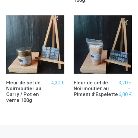
100g
3,20 €
à
6,00 €
Fleur de sel de
4,30
€
Fleur de sel de
3,20
€
Noirmoutier au
Noirmoutier au
–
Pl
Curry / Pot en
Piment d’Espelette
6,00
€
de
verre 100g
pri
3,
à
6,